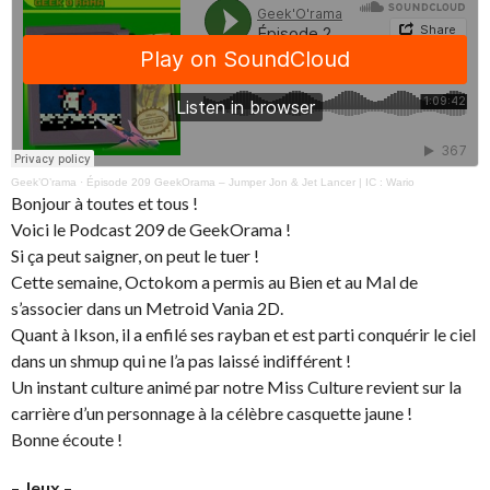
Geek’O’rama
·
Épisode 209 GeekOrama – Jumper Jon & Jet Lancer | IC : Wario
Bonjour à toutes et tous !
Voici le Podcast 209 de GeekOrama !
Si ça peut saigner, on peut le tuer !
Cette semaine, Octokom a permis au Bien et au Mal de
s’associer dans un Metroid Vania 2D.
Quant à Ikson, il a enfilé ses rayban et est parti conquérir le ciel
dans un shmup qui ne l’a pas laissé indifférent !
Un instant culture animé par notre Miss Culture revient sur la
carrière d’un personnage à la célèbre casquette jaune !
Bonne écoute !
–
Jeux
–