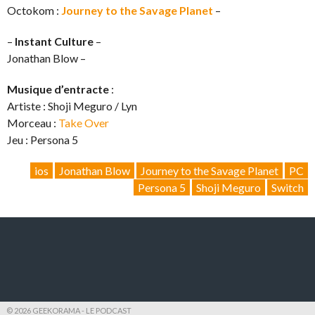
Octokom :
Journey to the Savage Planet
–
–
Instant Culture
–
Jonathan Blow –
Musique d’entracte
:
Artiste : Shoji Meguro / Lyn
Morceau :
Take Over
Jeu : Persona 5
ios
Jonathan Blow
Journey to the Savage Planet
PC
Persona 5
Shoji Meguro
Switch
© 2026 GEEKORAMA - LE PODCAST