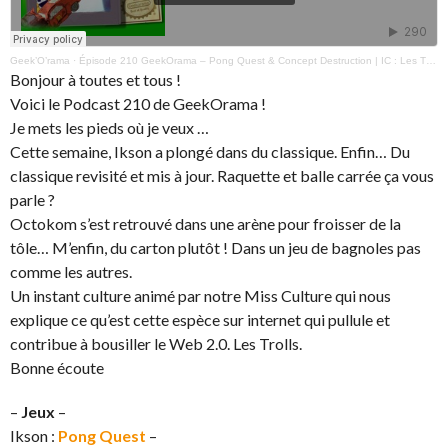
Geek’O’rama
·
Épisode 210 GeekOrama – Pong Quest & Concept Destruction | IC : Les Trolls
Bonjour à toutes et tous !
Voici le Podcast 210 de GeekOrama !
Je mets les pieds où je veux …
Cette semaine, Ikson a plongé dans du classique. Enfin… Du
classique revisité et mis à jour. Raquette et balle carrée ça vous
parle ?
Octokom s’est retrouvé dans une arène pour froisser de la
tôle… M’enfin, du carton plutôt ! Dans un jeu de bagnoles pas
comme les autres.
Un instant culture animé par notre Miss Culture qui nous
explique ce qu’est cette espèce sur internet qui pullule et
contribue à bousiller le Web 2.0. Les Trolls.
Bonne écoute
–
Jeux
–
Ikson :
Pong Quest
–