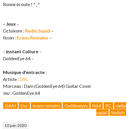
Bonne écoute ! ^_^
–
Jeux
–
Octokom :
Radio Squid
–
Ikson :
Evans Remains
–
–
Instant Culture
–
GoldenEye 64 –
Musique d’entracte
:
Artiste :
DSC
Morceau : Dam (GoldenEye 64) Guitar Cover
Jeu : GoldenEye 64
DAM
Dsc
evans remains
Goldeneyes
N64
PC
radio
squid
Switch
10 juin 2020