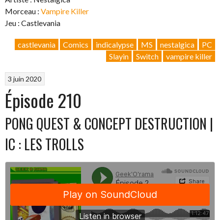
Morceau :
Vampire Killer
Jeu : Castlevania
castlevania
Comics
indicalypse
MS
nestalgica
PC
Slayin
Switch
vampire killer
3 juin 2020
Épisode 210
PONG QUEST & CONCEPT DESTRUCTION |
IC : LES TROLLS