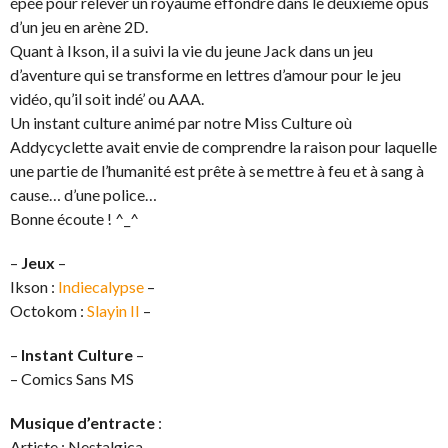
épée pour relever un royaume effondré dans le deuxième opus
d’un jeu en arène 2D.
Quant à Ikson, il a suivi la vie du jeune Jack dans un jeu
d’aventure qui se transforme en lettres d’amour pour le jeu
vidéo, qu’il soit indé’ ou AAA.
Un instant culture animé par notre Miss Culture où
Addycyclette avait envie de comprendre la raison pour laquelle
une partie de l’humanité est prête à se mettre à feu et à sang à
cause… d’une police…
Bonne écoute ! ^_^
–
Jeux
–
Ikson :
Indiecalypse
–
Octokom :
Slayin II
–
–
Instant Culture
–
– Comics Sans MS
Musique d’entracte
:
Artiste : Nestalgica