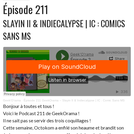
Épisode 211
SLAYIN II & INDIECALYPSE | IC : COMICS
SANS MS
Geek’O’rama
·
Épisode 211 GeekOrama – Slayin II & Indiecalypse | IC : Comic Sans MS
Bonjour à toutes et tous !
Voici le Podcast 211 de GeekOrama !
Il ne sait pas se servir des trois coquillages !
Cette semaine, Octokom a enfilé son heaume et brandit son