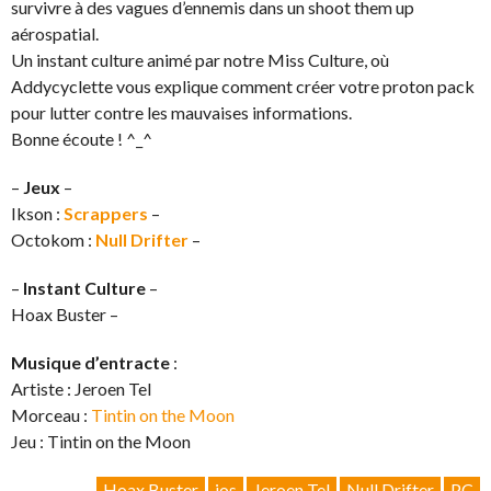
survivre à des vagues d’ennemis dans un shoot them up
aérospatial.
Un instant culture animé par notre Miss Culture, où
Addycyclette vous explique comment créer votre proton pack
pour lutter contre les mauvaises informations.
Bonne écoute ! ^_^
–
Jeux
–
Ikson :
Scrappers
–
Octokom :
Null Drifter
–
–
Instant Culture
–
Hoax Buster –
Musique d’entracte
:
Artiste : Jeroen Tel
Morceau :
Tintin on the Moon
Jeu : Tintin on the Moon
Hoax Buster
ios
Jeroen Tel
Null Drifter
PC