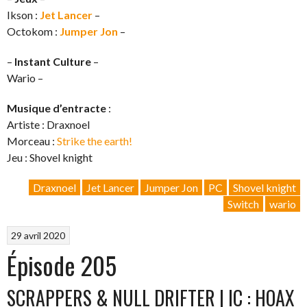
Ikson :
Jet Lancer
–
Octokom :
Jumper Jon
–
–
Instant Culture
–
Wario –
Musique d’entracte
:
Artiste : Draxnoel
Morceau :
Strike the earth!
Jeu : Shovel knight
Draxnoel
Jet Lancer
Jumper Jon
PC
Shovel knight
Switch
wario
29 avril 2020
Épisode 205
SCRAPPERS & NULL DRIFTER | IC : HOAX