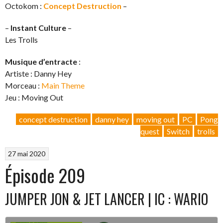
Octokom :
Concept Destruction
–
–
Instant Culture
–
Les Trolls
Musique d’entracte
:
Artiste : Danny Hey
Morceau :
Main Theme
Jeu : Moving Out
concept destruction
danny hey
moving out
PC
Pong
quest
Switch
trolls
27 mai 2020
Épisode 209
JUMPER JON & JET LANCER | IC : WARIO