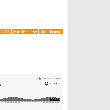
o2024
jeux de course
shoothemup