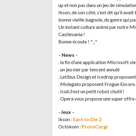
up et non pas dans un jeu de simulation
Ikson, de son côté, s’est dit qu’il ava
bonne vieille bagnole, du genre qui pa
Un instant culture animé par notre Mi
Castlevania !
Bonne écoute ! ^_^
–
News
–
. la fin d’une application Microsoft vie
. un jeu nier par tencent annulé
. Letibus Design et Icedrop proposent 
. Molegato proposent Frogun Encore.
. Icub3 est un petit robot chutil !
. Opera vous propose une super offre 
–
Jeux
–
Ikson :
Earn to Die 2
Octokom :
ProtoCorgi