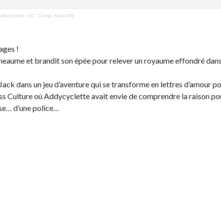
diecalypse | IC : Comic Sans MS
lages !
heaume et brandit son épée pour relever un royaume effondré dans 
e Jack dans un jeu d’aventure qui se transforme en lettres d’amour pou
ss Culture où Addycyclette avait envie de comprendre la raison pour
use… d’une police…