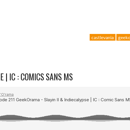
castlevania
geek
E | IC : COMICS SANS MS