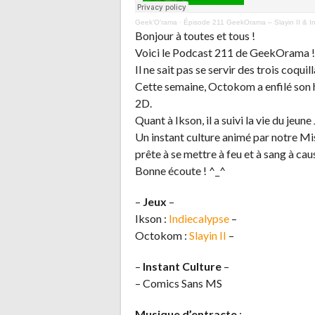
Geek’O’rama
·
Épisode 211 GeekOrama – Slayin II & In
Bonjour à toutes et tous !
Voici le Podcast 211 de GeekOrama !
Il ne sait pas se servir des trois coquil
Cette semaine, Octokom a enfilé son 
2D.
Quant à Ikson, il a suivi la vie du jeun
Un instant culture animé par notre Mi
prête à se mettre à feu et à sang à ca
Bonne écoute ! ^_^
–
Jeux
–
Ikson :
Indiecalypse
–
Octokom :
Slayin II
–
–
Instant Culture
–
– Comics Sans MS
Musique d’entracte
: