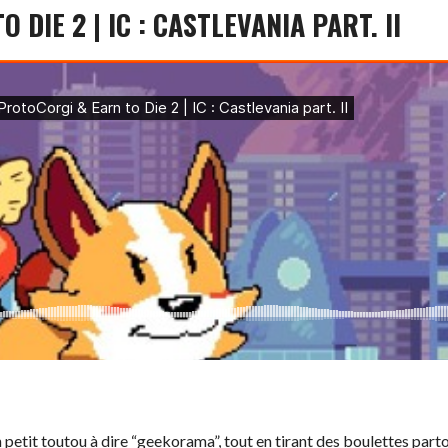
DIE 2 | IC : CASTLEVANIA PART. II
etit toutou à dire “geekorama”, tout en tirant des boulettes partou