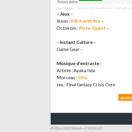
Geek’O’rama
·
Épisode 221 GeekOrama – Kill it with fi
–
Jeux
–
Ikson :
Kill
it with fire
–
Octokom :
Picto Quest
–
–
Instant Culture
–
Game Gear –
Musique d’entracte
:
Artiste : Ayaka Iida
Morceau :
Why
Jeu : Final fantasy Crisis Core
ayak
© 2026 GEEKORAMA - LE PODCAST