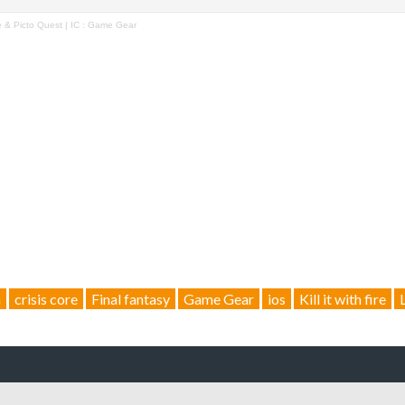
re & Picto Quest | IC : Game Gear
a
crisis core
Final fantasy
Game Gear
ios
Kill it with fire