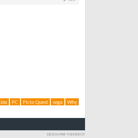
Lida
PC
Picto Quest
sega
Why
DESIGN PAR THEMEBOY