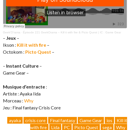
Geek’O’rama
·
Épisode 221 GeekOrama – Kill it with fire & Picto Quest | IC : Game Gear
–
Jeux
–
Ikson :
Kill
it with fire
–
Octokom :
Picto Quest
–
–
Instant Culture
–
Game Gear –
Musique d’entracte
:
Artiste : Ayaka Iida
Morceau :
Why
Jeu : Final fantasy Crisis Core
ayaka
crisis core
Final fantasy
Game Gear
ios
Kill it
with fire
Lida
PC
Picto Quest
sega
Why