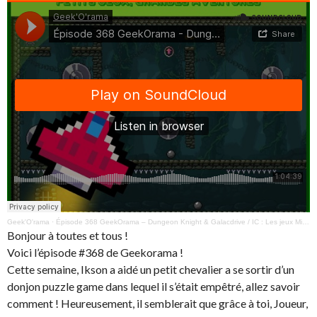
Geek'O'rama
·
Épisode 368 GeekOrama – Dungeon Knight & Galacdrive / IC : Les jeux Milton Bradley
Bonjour à toutes et tous !
Voici l’épisode #368 de Geekorama !
Cette semaine, Ikson a aidé un petit chevalier a se sortir d’un
donjon puzzle game dans lequel il s’était empêtré, allez savoir
comment ! Heureusement, il semblerait que grâce à toi, Joueur,