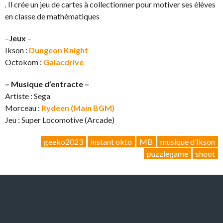
. Il crée un jeu de cartes à collectionner pour motiver ses élèves
en classe de mathématiques
–
Jeux
–
Ikson :
Dungeon Knight
Octokom :
Galacdrive
– Musique d’entracte –
Artiste : Sega
Morceau :
Rydeen (Main BGM)
Jeu : Super Locomotive (Arcade)
geeko2023
instant okto
MB
musique d’Ikson
puzzlegame
shoot