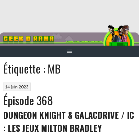
Aller
au
contenu
Étiquette :
MB
14 juin 2023
Épisode 368
DUNGEON KNIGHT & GALACDRIVE / IC
: LES JEUX MILTON BRADLEY