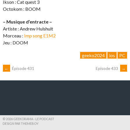
Ikson : Cat quest 3
Octokom : BOOM
– Musique d’entracte –
Artiste : Andrew Hulshult
Morceau :
Imp song E1M2
Jeu : DOOM
geeko2024
ios
PC
NAVIGATION
←
Épisode 431
Episode 433
→
DES
ARTICLES
© 2026 GEEKORAMA - LE PODCAST
DESIGN PAR THEMEBOY