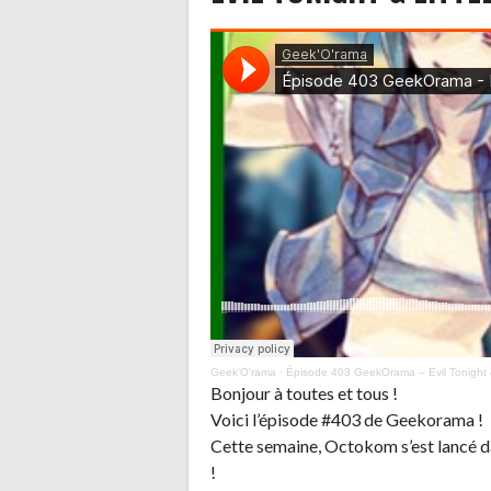
Geek'O'rama
·
Épisode 403 GeekOrama – Evil Tonight & L
Bonjour à toutes et tous !
Voici l’épisode #403 de Geekorama !
Cette semaine, Octokom s’est lancé da
!