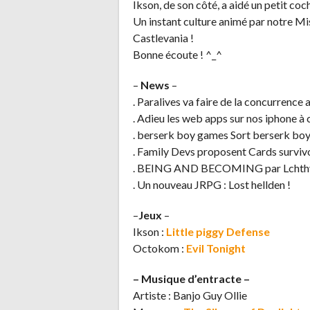
Ikson, de son côté, a aidé un petit co
Un instant culture animé par notre Mi
Castlevania !
Bonne écoute ! ^_^
–
News
–
. Paralives va faire de la concurrence 
. Adieu les web apps sur nos iphone à
. berserk boy games Sort berserk bo
. Family Devs proposent Cards surviv
. BEING AND BECOMING par Lchth
. Un nouveau JRPG : Lost hellden !
–
Jeux
–
Ikson :
Little piggy Defense
Octokom :
Evil Tonight
– Musique d’entracte –
Artiste : Banjo Guy Ollie