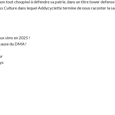
chon tout choupiwi à défendre sa patrie, dans un titre tower defense
ss Culture dans lequel Addycyclette termine de nous raconter la s
aux sims en 2025 !
 cause du DMA !
y
or
ys