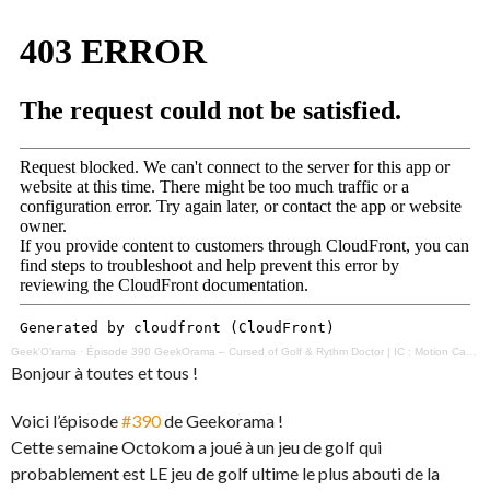
Geek'O'rama
·
Épisode 390 GeekOrama – Cursed of Golf & Rythm Doctor | IC : Motion Capture
Bonjour à toutes et tous !
Voici l’épisode
#390
de Geekorama !
Cette semaine Octokom a joué à un jeu de golf qui
probablement est LE jeu de golf ultime le plus abouti de la