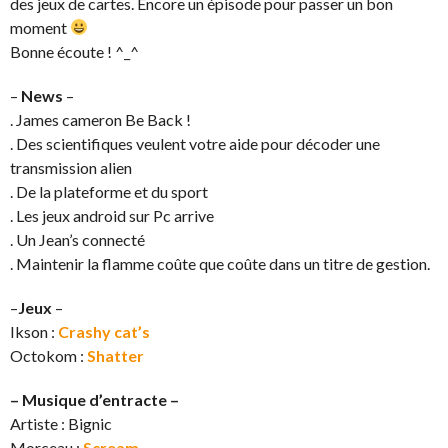
des jeux de cartes. Encore un épisode pour passer un bon
moment
Bonne écoute ! ^_^
–
News
–
. James cameron Be Back !
. Des scientifiques veulent votre aide pour décoder une
transmission alien
. De la plateforme et du sport
. Les jeux android sur Pc arrive
. Un Jean’s connecté
. Maintenir la flamme coûte que coûte dans un titre de gestion.
–
Jeux
–
Ikson :
Crashy cat’s
Octokom :
Shatter
– Musique d’entracte –
Artiste : Bignic
Morceau :
Scream