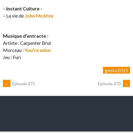
–
Instant Culture
–
– La vie de
John McAfee
Musique d’entracte
:
Artiste : Carpenter Brut
Morceau :
You’re mine
Jeu : Furi
geeko2021
NAVIGATION
←
Épisode 271
Épisode 273
→
DES
ARTICLES