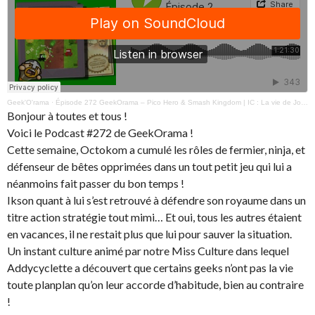
Geek'O'rama
·
Épisode 272 GeekOrama – Pico Hero & Smash Kingdom | IC : La vie de John McAfee
Bonjour à toutes et tous !
Voici le Podcast #272 de GeekOrama !
Cette semaine, Octokom a cumulé les rôles de fermier, ninja, et
défenseur de bêtes opprimées dans un tout petit jeu qui lui a
néanmoins fait passer du bon temps !
Ikson quant à lui s’est retrouvé à défendre son royaume dans un
titre action stratégie tout mimi… Et oui, tous les autres étaient
en vacances, il ne restait plus que lui pour sauver la situation.
Un instant culture animé par notre Miss Culture dans lequel
Addycyclette a découvert que certains geeks n’ont pas la vie
toute planplan qu’on leur accorde d’habitude, bien au contraire
!