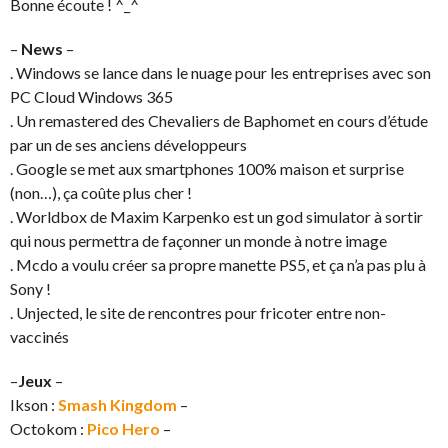
Bonne écoute ! ^_^
–
News
–
. Windows se lance dans le nuage pour les entreprises avec son
PC Cloud Windows 365
. Un remastered des Chevaliers de Baphomet en cours d’étude
par un de ses anciens développeurs
. Google se met aux smartphones 100% maison et surprise
(non…), ça coûte plus cher !
. Worldbox de Maxim Karpenko est un god simulator à sortir
qui nous permettra de façonner un monde à notre image
. Mcdo a voulu créer sa propre manette PS5, et ça n’a pas plu à
Sony !
. Unjected, le site de rencontres pour fricoter entre non-
vaccinés
–
Jeux
–
Ikson :
Smash Kingdom
–
Octokom :
Pico Hero
–