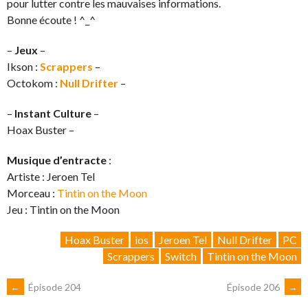
pour lutter contre les mauvaises informations.
Bonne écoute ! ^_^
–
Jeux
–
Ikson :
Scrappers
–
Octokom :
Null Drifter
–
–
Instant Culture
–
Hoax Buster –
Musique d’entracte
:
Artiste : Jeroen Tel
Morceau :
Tintin on the Moon
Jeu : Tintin on the Moon
Hoax Buster
ios
Jeroen Tel
Null Drifter
PC
Scrappers
Switch
Tintin on the Moon
NAVIGATION
←
Épisode 204
Épisode 206
→